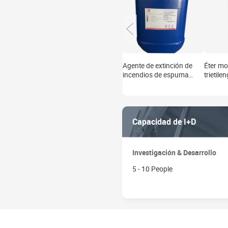
Agente de extinción de
Éter mo
incendios de espuma
trietilen
Solución concentrada
transpa
AFFF 6 Resistente al agua
TEM CA
de mar
Capacidad de I+D
Investigación & Desarrollo
5 - 10 People