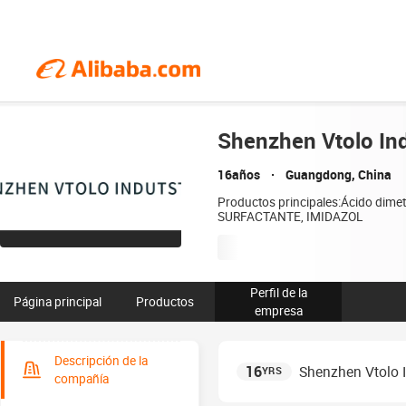
Shenzhen Vtolo Indu
16años
Guangdong, China
Productos principales:Ácido dime
SURFACTANTE, IMIDAZOL
Perfil de la
Página principal
Productos
empresa
Descripción de la
16
Shenzhen Vtolo In
YRS
compañía