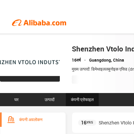
Shenzhen Vtolo Indu
16वर्ष
Guangdong, China
मुख्य उत्पादों: डिमेथाइललबुनोइक एसिड (d
घर
उत्पादों
कंपनी प्रोफाइल
कंपनी अवलोकन
16
Shenzhen Vtolo In
YRS