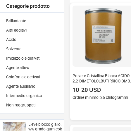
Categorie prodotto
Brillantante
Altri additivi
Acido
Solvente
Imidazolo e derivati
Agente attivo
Polvere Cristallina Bianca ACIDO
Colofonia e derivati
2,2-DIMETOLOLBUTIRRICO DMB
CAS 10097-02-6
Agente ausiliario
10-20 USD
Intermedio organico
Ordine minimo: 25 chilogrammi
Non raggruppati
Lieve blocco giallo solido
ww grado gum colofonia