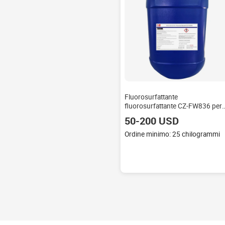
Fluorosurfattante
fluorosurfattante CZ-FW836 per
rivestimenti a base d'acqua,
50-200 USD
inchiostri e detergente
Ordine minimo: 25 chilogrammi