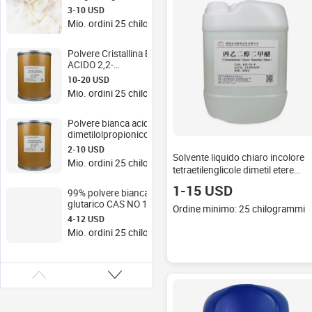
CAS 8050-09-7
3-10 USD
Mio. ordini 25 chilogrammi
Polvere Cristallina Bianca
ACIDO 2,2-
DIMETOLOLBUTIRRICO
10-20 USD
DMBA CAS 10097-02-6
Mio. ordini 25 chilogrammi
Polvere bianca acido
dimetilolpropionico DMPA
CAS 4767-03-7
2-10 USD
Solvente liquido chiaro incolore
Mio. ordini 25 chilogrammi
tetraetilenglicole dimetil etere
TEDM DMTEG CAS NO 143-24-8
1-15 USD
99% polvere bianca acido
glutarico CAS NO 110-94-1
Ordine minimo: 25 chilogrammi
4-12 USD
Mio. ordini 25 chilogrammi