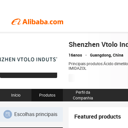
Shenzhen Vtolo Indu
16anos
Guangdong, China
Principais produtos:Ácido dimet
IMIDAZOL
Perfil da
Início
Produtos
Companhia
Escolhas principais
Featured products