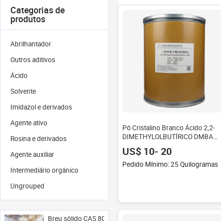
Categorias de
produtos
Abrilhantador
Outros aditivos
Ácido
Solvente
Imidazol e derivados
Agente ativo
Pó Cristalino Branco Ácido 2,2-
DIMETHYLOLBUTÍRICO DMBA
Rosina e derivados
CAS 10097-02-6
US$ 10- 20
Agente auxiliar
Pedido Mínimo: 25 Quilogramas
Intermediário orgânico
Ungrouped
Breu sólido CAS 8050-09-7