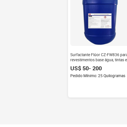
Surfactante Flúor CZ-FW836 par
revestimentos base água, tintas e
agente de limpeza
US$ 50- 200
Pedido Mínimo: 25 Quilogramas