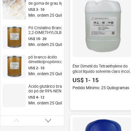
de goma de grau ligeiro
bloco amarelo ww
US$ 3- 10
Min. ordem 25 Quilogramas
Pó Cristalino Branco Ácido
2,2-DIMETHYLOLBUTÍRICO
DMBA CAS 10097-02-6
US$ 10- 20
Min. ordem 25 Quilogramas
pó branco ácido
dimetilolpropiônico DMPA
Éter Dimetil do Tetraethylene do
CAS 4767-03-7
US$ 2- 10
glicol líquido solvente claro incol
Min. ordem 25 Quilogramas
TEDM DMTEG CAS NENHUM 143
US$ 1- 15
24-8
Ácido glutárico branco CAS
Pedido Mínimo: 25 Quilogramas
do pó de 99% NENHUM
110-94-1
US$ 4- 12
Min. ordem 25 Quilogramas